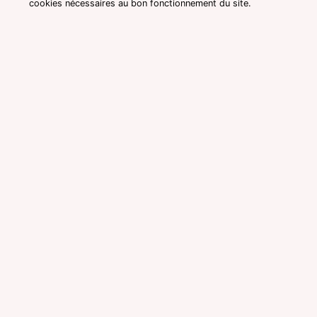
cookies nécessaires au bon fonctionnement du site.
Consultation avec une voyante
medium à Margny-lès-Compiègne
Voyante medium à Margny-lès-
Compiègne réputée pour une
consultation pas chère par
téléphone