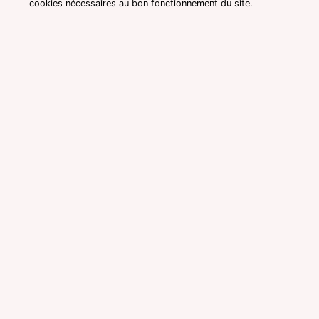
cookies nécessaires au bon fonctionnement du site.
Consultation avec une voyante
medium à Magny-les-Hameaux
Voyante medium à Magny-les-
Hameaux réputée pour une
consultation pas chère par
téléphone