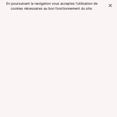
×
En poursuivant la navigation vous acceptez l'utilisation de
cookies nécessaires au bon fonctionnement du site.
Consultation avec une voyante
medium dans les Pyrénées-
Orientales
Voyante medium dans les Pyrénées-
Orientales réputée pour une
consultation pas chère par
téléphone